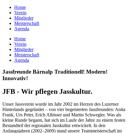
Home
Verein
Mitglieder
Meisterschaft
Agenda
Home
Verein
Mitglieder
Meisterschaft
Agenda
Jassfreunde Bärnalp
Traditionell!
Modern!
Innovativ!
JFB - Wir pflegen Jasskultur.
Unser Jassverein wurde im Jahr 2002 im Herzen des Luzerner
Hinterlands gegründet – von vier begeisterten Jassfreunden: Anita
Frank, Urs Peter, Erich Albisser und Martin Schwegler. Was als
kleine Runde begann, hat sich im Laufe der Jahre zu einem festen
Bestandteil der regionalen Jasskultur entwickelt. In den
Anfangsjahren (2002–2009) stand unsere Teammeisterschaft im